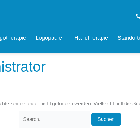
Suchen
nach:
gotherapie
Logopädie
Handtherapie
Standort
strator
te konnte leider nicht gefunden werden. Vielleicht hilft die Su