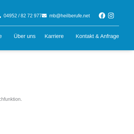
Facebook
Instagr
04952 / 82 72 977
mb@heilberufe.net
e
Über uns
Karriere
Kontakt & Anfrage
chfunktion.